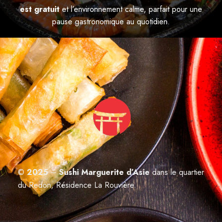
est gratuit
et l’environnement calme, parfait pour une
pause gastronomique au quotidien.
©
2025
–
Sushi Marguerite d’Asie
dans le quartier
du Redon, Résidence La Rouvière
.