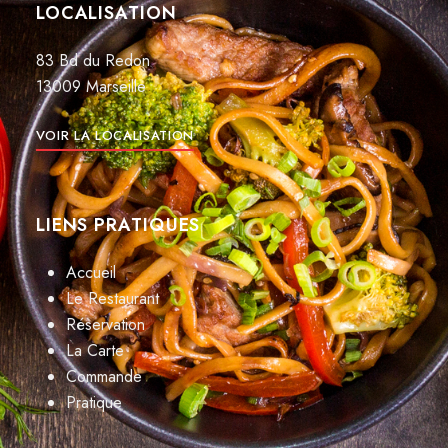
LOCALISATION
83 Bd du Redon
13009 Marseille
VOIR LA LOCALISATION
LIENS PRATIQUES
Accueil
Le Restaurant
Réservation
La Carte
Commande
Pratique