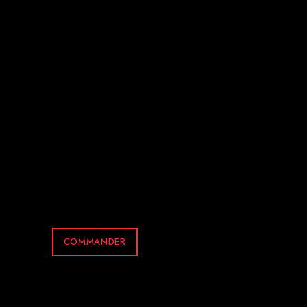
ACCUEIL
LE RESTAURANT
RÉSERVATION
LA CARTE
COMMANDE
PRATIQUE
COMMANDER